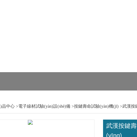
ǎn)品中心
>
電子線材試驗(yàn)設(shè)備
>
按鍵壽命試驗(yàn)機(jī)
>武漢按鍵壽
武漢按鍵壽命試
(yīng)