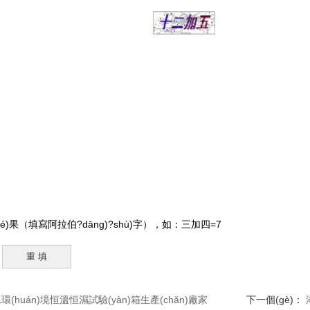
ié)果（填寫阿拉伯?dāng)?shù)字），如：三加四=7
環(huán)境恒溫恒濕試驗(yàn)箱生產(chǎn)廠家
下一個(gè)：