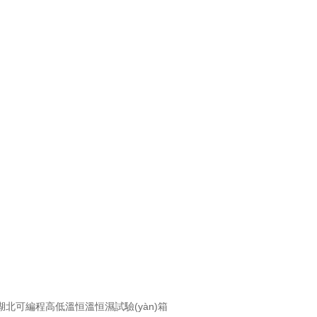
湖北可編程高低溫恒溫恒濕試驗(yàn)箱