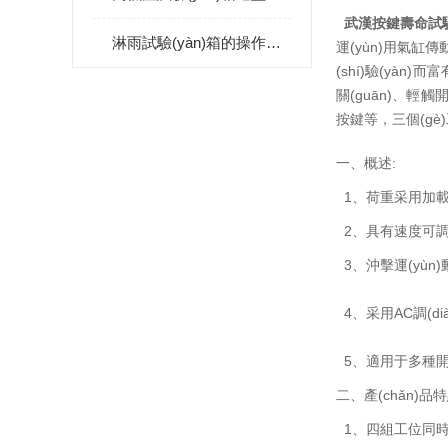
武漢按鍵壽命試驗(yà
淋雨試驗(yàn)箱的操作與注意事項(xiàng)
運(yùn)用氣缸傳動
(shí)驗(yàn)而
關(guān)、
按鍵等，三個(gè)
一、概述:
1、荷重采用加載
2、具有速度可調
3、沖擊運(yùn)
4、采用AC調(dià
5、適用于多種開關
二、產(chǎn)品特點
1、四組工位同時(