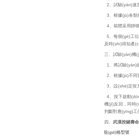
2、試驗(yàn
3、根據(jù)各類按鍵
4、箱體采用靜噴漆處理
5、每個(gè)
及時(shí)得知產(
三、試驗(yàn)
1、將試驗(yàn)的
2、根據(j
3、設(shè
4、按下啟動(dòn
機(jī)反回，同時
判斷對應(yīng)工
四、
武漢按鍵壽命試驗(
規(guī)格型號