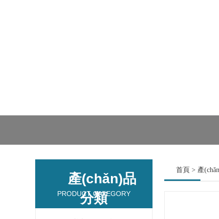
首頁
>
產(ch
產(chǎn)品
PRODUCT CATEGORY
分類