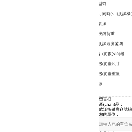
型號
可同時(shí)測試機(jī
氣源
按鍵荷重
測試速度范圍
計(jì)數(shù)器
機(jī)臺尺寸
機(jī)臺重量
源
留言框
產(chǎn)品：
您的單位：